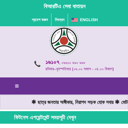
বিআরটিএ সেবা বাতায়ন
প্রবেশ করুন
নিবন্ধন
ENGLISH
১৬১০৭
, ০৯৬১০ ৯৯০ ৯৯৮
রবিবার–বৃহস্পতিবার (০৯.০০ সকাল - ০৪.০০ বিকাল)
ছাত্র জনতার অঙ্গীকার, নিরাপদ সড়ক হোক সবার
মোটরয
ফিটনেস এপয়েন্টমেন্ট সময়সূচী দেখুন