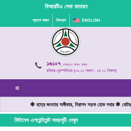
বিআরটিএ সেবা বাতায়ন
প্রবেশ করুন
নিবন্ধন
ENGLISH
১৬১০৭
, ০৯৬১০ ৯৯০ ৯৯৮
রবিবার–বৃহস্পতিবার (০৯.০০ সকাল - ০৪.০০ বিকাল)
ছাত্র জনতার অঙ্গীকার, নিরাপদ সড়ক হোক সবার
মোটরযা
ফিটনেস এপয়েন্টমেন্ট সময়সূচী দেখুন