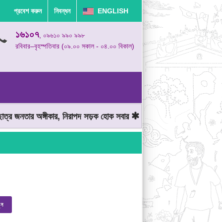
প্রবেশ করুন
নিবন্ধন
ENGLISH
১৬১০৭
, ০৯৬১০ ৯৯০ ৯৯৮
রবিবার–বৃহস্পতিবার (০৯.০০ সকাল - ০৪.০০ বিকাল)
্র জনতার অঙ্গীকার, নিরাপদ সড়ক হোক সবার
মোটরযান চালানোর সময় গতিসীমা
ুন