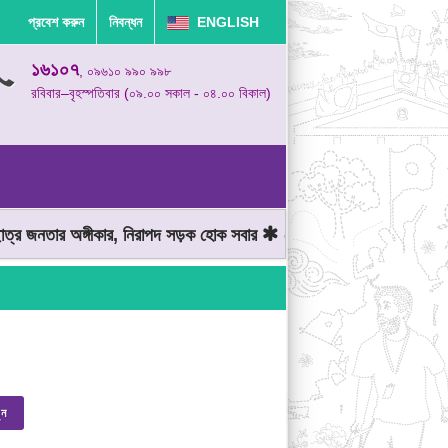
প্রবেশ করুন
নিবন্ধন
ENGLISH
১৬১০৭
, ০৯৬১০ ৯৯০ ৯৯৮
রবিবার–বৃহস্পতিবার (০৯.০০ সকাল - ০৪.০০ বিকাল)
র জনতার অঙ্গীকার, নিরাপদ সড়ক হোক সবার
মোটরযান চালানোর সময় গতিসীমা
ুন