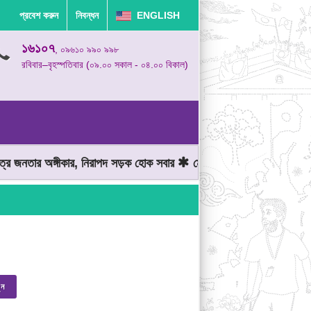
প্রবেশ করুন
নিবন্ধন
ENGLISH
১৬১০৭
, ০৯৬১০ ৯৯০ ৯৯৮
রবিবার–বৃহস্পতিবার (০৯.০০ সকাল - ০৪.০০ বিকাল)
 জনতার অঙ্গীকার, নিরাপদ সড়ক হোক সবার
মোটরযান চালানোর সময় গতিসীমা 
ুন