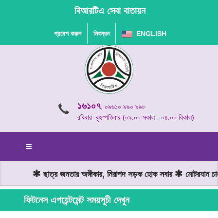
বিআরটিএ সেবা বাতায়ন
প্রবেশ করুন
নিবন্ধন
ENGLISH
১৬১০৭
, ০৯৬১০ ৯৯০ ৯৯৮
রবিবার–বৃহস্পতিবার (০৯.০০ সকাল - ০৪.০০ বিকাল)
ছাত্র জনতার অঙ্গীকার, নিরাপদ সড়ক হোক সবার
মোটরযান চাল
ফিটনেস এপয়েন্টমেন্ট সময়সূচী দেখুন