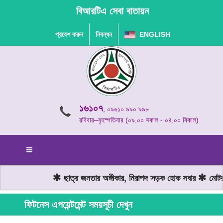
বিআরটিএ সেবা বাতায়ন
প্রবেশ করুন
নিবন্ধন
ENGLISH
১৬১০৭
, ০৯৬১০ ৯৯০ ৯৯৮
রবিবার–বৃহস্পতিবার (০৯.০০ সকাল - ০৪.০০ বিকাল)
ছাত্র জনতার অঙ্গীকার, নিরাপদ সড়ক হোক সবার
মোটরয
ফিটনেস এপয়েন্টমেন্ট সময়সূচী দেখুন