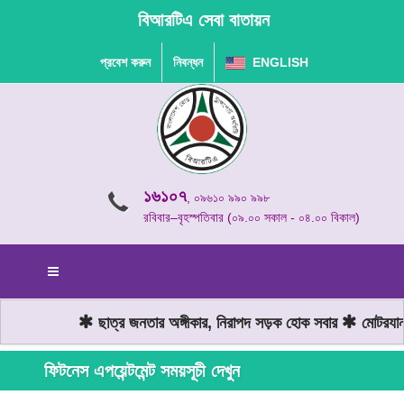
বিআরটিএ সেবা বাতায়ন
প্রবেশ করুন
নিবন্ধন
ENGLISH
১৬১০৭
, ০৯৬১০ ৯৯০ ৯৯৮
রবিবার–বৃহস্পতিবার (০৯.০০ সকাল - ০৪.০০ বিকাল)
ছাত্র জনতার অঙ্গীকার, নিরাপদ সড়ক হোক সবার
মোটরযান 
ফিটনেস এপয়েন্টমেন্ট সময়সূচী দেখুন