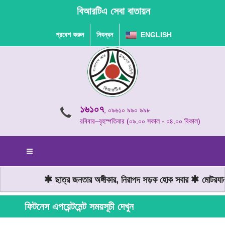
বিআরটিএ সেবা বাতায়ন
প্রবেশ করুন
নিবন্ধন
ENGLISH
১৬১০৭
, ০৯৬১০ ৯৯০ ৯৯৮
রবিবার–বৃহস্পতিবার (০৯.০০ সকাল - ০৪.০০ বিকাল)
ছাত্র জনতার অঙ্গীকার, নিরাপদ সড়ক হোক সবার
মোটরযান 
ফিটনেস এপয়েন্টমেন্ট সময়সূচী দেখুন