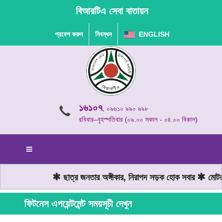
বিআরটিএ সেবা বাতায়ন
প্রবেশ করুন
নিবন্ধন
ENGLISH
১৬১০৭
, ০৯৬১০ ৯৯০ ৯৯৮
রবিবার–বৃহস্পতিবার (০৯.০০ সকাল - ০৪.০০ বিকাল)
ছাত্র জনতার অঙ্গীকার, নিরাপদ সড়ক হোক সবার
মোটরযা
ফিটনেস এপয়েন্টমেন্ট সময়সূচী দেখুন