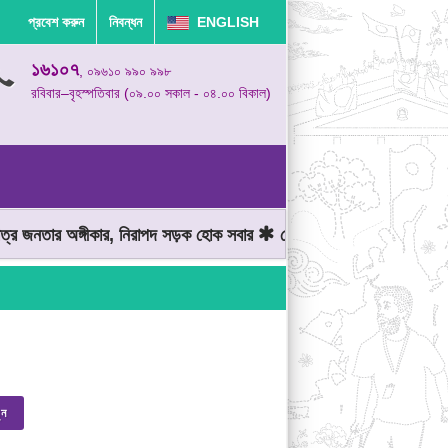
প্রবেশ করুন
নিবন্ধন
ENGLISH
১৬১০৭
, ০৯৬১০ ৯৯০ ৯৯৮
রবিবার–বৃহস্পতিবার (০৯.০০ সকাল - ০৪.০০ বিকাল)
 জনতার অঙ্গীকার, নিরাপদ সড়ক হোক সবার
মোটরযান চালানোর সময় গতিসীমা 
ুন