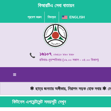
বিআরটিএ সেবা বাতায়ন
প্রবেশ করুন
নিবন্ধন
ENGLISH
১৬১০৭
, ০৯৬১০ ৯৯০ ৯৯৮
রবিবার–বৃহস্পতিবার (০৯.০০ সকাল - ০৪.০০ বিকাল)
ছাত্র জনতার অঙ্গীকার, নিরাপদ সড়ক হোক সবার
মোট
ফিটনেস এপয়েন্টমেন্ট সময়সূচী দেখুন