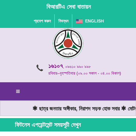
বিআরটিএ সেবা বাতায়ন
প্রবেশ করুন
নিবন্ধন
ENGLISH
১৬১০৭
, ০৯৬১০ ৯৯০ ৯৯৮
রবিবার–বৃহস্পতিবার (০৯.০০ সকাল - ০৪.০০ বিকাল)
ছাত্র জনতার অঙ্গীকার, নিরাপদ সড়ক হোক সবার
মোটরয
ফিটনেস এপয়েন্টমেন্ট সময়সূচী দেখুন