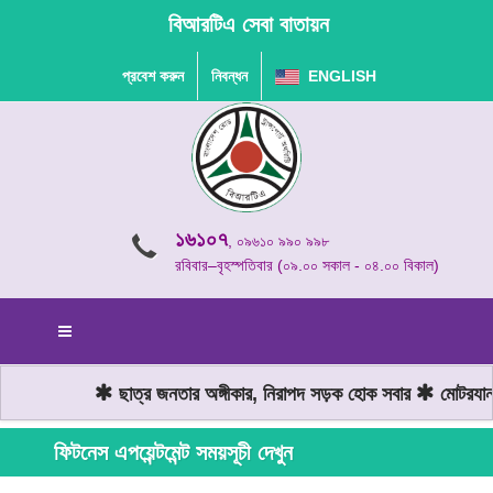
বিআরটিএ সেবা বাতায়ন
প্রবেশ করুন
নিবন্ধন
ENGLISH
১৬১০৭
, ০৯৬১০ ৯৯০ ৯৯৮
রবিবার–বৃহস্পতিবার (০৯.০০ সকাল - ০৪.০০ বিকাল)
ছাত্র জনতার অঙ্গীকার, নিরাপদ সড়ক হোক সবার
মোটরযান 
ফিটনেস এপয়েন্টমেন্ট সময়সূচী দেখুন