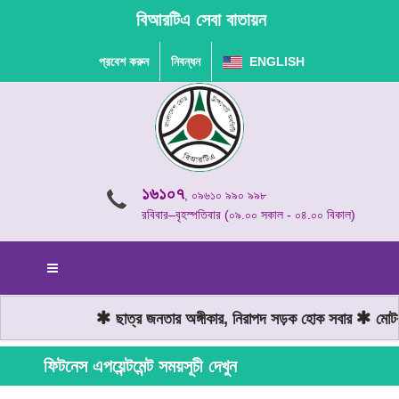
বিআরটিএ সেবা বাতায়ন
প্রবেশ করুন
নিবন্ধন
ENGLISH
১৬১০৭
, ০৯৬১০ ৯৯০ ৯৯৮
রবিবার–বৃহস্পতিবার (০৯.০০ সকাল - ০৪.০০ বিকাল)
ছাত্র জনতার অঙ্গীকার, নিরাপদ সড়ক হোক সবার
মোটরয
ফিটনেস এপয়েন্টমেন্ট সময়সূচী দেখুন