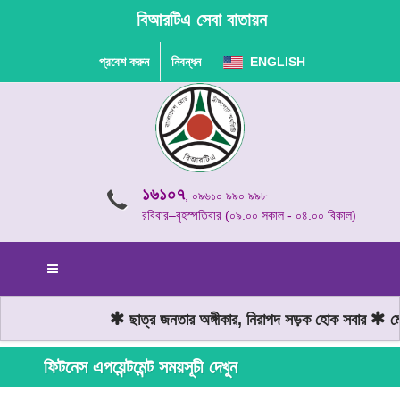
বিআরটিএ সেবা বাতায়ন
প্রবেশ করুন
নিবন্ধন
ENGLISH
১৬১০৭
, ০৯৬১০ ৯৯০ ৯৯৮
রবিবার–বৃহস্পতিবার (০৯.০০ সকাল - ০৪.০০ বিকাল)
ছাত্র জনতার অঙ্গীকার, নিরাপদ সড়ক হোক সবার
মোট
ফিটনেস এপয়েন্টমেন্ট সময়সূচী দেখুন