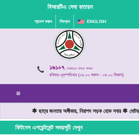
বিআরটিএ সেবা বাতায়ন
প্রবেশ করুন
নিবন্ধন
ENGLISH
১৬১০৭
, ০৯৬১০ ৯৯০ ৯৯৮
রবিবার–বৃহস্পতিবার (০৯.০০ সকাল - ০৪.০০ বিকাল)
ছাত্র জনতার অঙ্গীকার, নিরাপদ সড়ক হোক সবার
মোটরযা
ফিটনেস এপয়েন্টমেন্ট সময়সূচী দেখুন