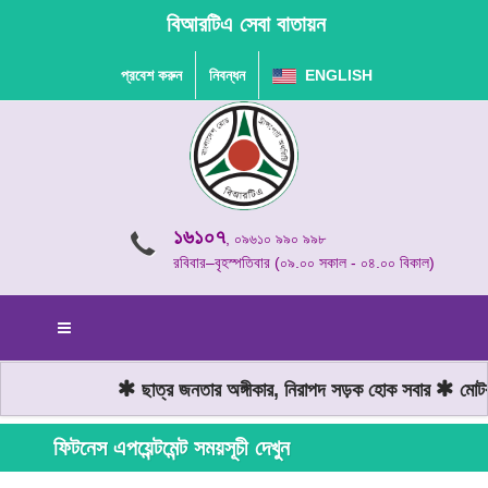
বিআরটিএ সেবা বাতায়ন
প্রবেশ করুন
নিবন্ধন
ENGLISH
১৬১০৭
, ০৯৬১০ ৯৯০ ৯৯৮
রবিবার–বৃহস্পতিবার (০৯.০০ সকাল - ০৪.০০ বিকাল)
ছাত্র জনতার অঙ্গীকার, নিরাপদ সড়ক হোক সবার
মোটরয
ফিটনেস এপয়েন্টমেন্ট সময়সূচী দেখুন