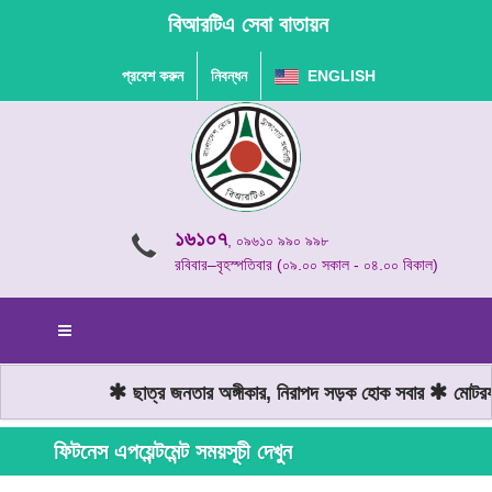
বিআরটিএ সেবা বাতায়ন
প্রবেশ করুন
নিবন্ধন
ENGLISH
১৬১০৭
, ০৯৬১০ ৯৯০ ৯৯৮
রবিবার–বৃহস্পতিবার (০৯.০০ সকাল - ০৪.০০ বিকাল)
ছাত্র জনতার অঙ্গীকার, নিরাপদ সড়ক হোক সবার
মোটরযা
ফিটনেস এপয়েন্টমেন্ট সময়সূচী দেখুন