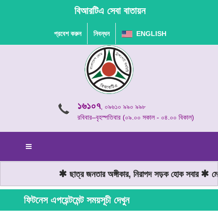
বিআরটিএ সেবা বাতায়ন
প্রবেশ করুন
নিবন্ধন
ENGLISH
১৬১০৭
, ০৯৬১০ ৯৯০ ৯৯৮
রবিবার–বৃহস্পতিবার (০৯.০০ সকাল - ০৪.০০ বিকাল)
ছাত্র জনতার অঙ্গীকার, নিরাপদ সড়ক হোক সবার
মোট
ফিটনেস এপয়েন্টমেন্ট সময়সূচী দেখুন