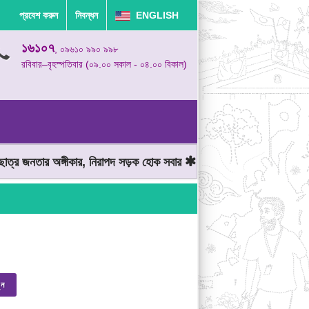
প্রবেশ করুন
নিবন্ধন
ENGLISH
১৬১০৭
, ০৯৬১০ ৯৯০ ৯৯৮
রবিবার–বৃহস্পতিবার (০৯.০০ সকাল - ০৪.০০ বিকাল)
্র জনতার অঙ্গীকার, নিরাপদ সড়ক হোক সবার
মোটরযান চালানোর সময় গতিসীম
ুন